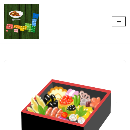
コ
ン
テ
ン
ツ
へ
ス
キ
ッ
プ