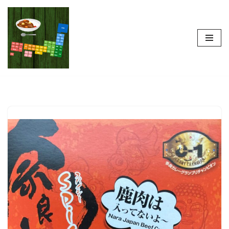
コ
ン
テ
ン
ツ
へ
ス
キ
ッ
プ