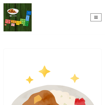
コ
ン
テ
ン
ツ
へ
ス
キ
ッ
プ