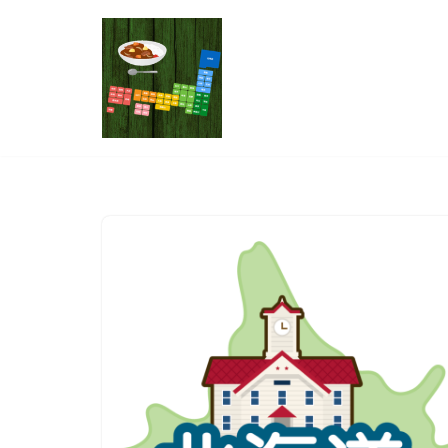
コ
ン
テ
ン
ツ
へ
ス
キ
ッ
プ