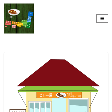
コ
ン
テ
ン
ツ
へ
ス
キ
ッ
プ