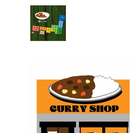
コ
ン
テ
ン
ツ
へ
ス
キ
ッ
プ