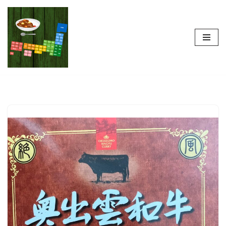
コ
ン
テ
ン
ツ
へ
ス
キ
ッ
プ