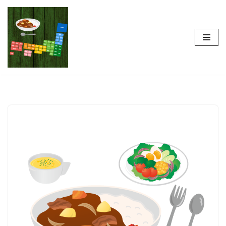
コ
ン
テ
ン
ツ
へ
ス
キ
ッ
プ