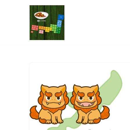
コ
ン
テ
ン
ツ
へ
ス
キ
ッ
プ