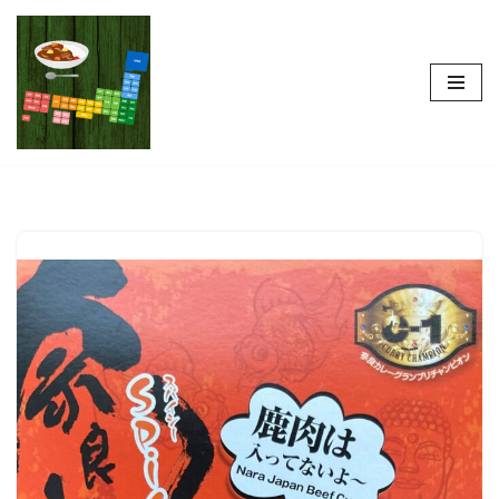
コ
ン
テ
ン
ツ
へ
ス
キ
ッ
プ