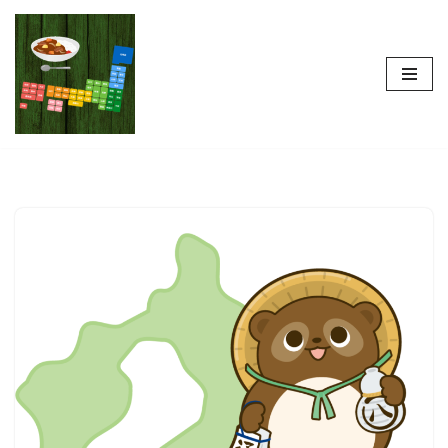
コ
ン
テ
ン
ツ
へ
ス
キ
ッ
プ