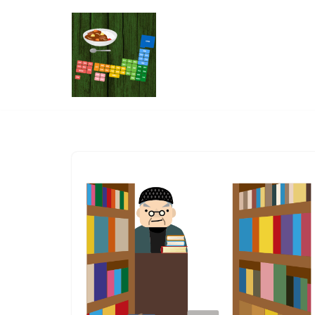
コ
ン
テ
ン
ツ
へ
ス
キ
ッ
プ