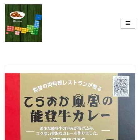
コ
ン
テ
ン
ツ
へ
ス
キ
ッ
プ