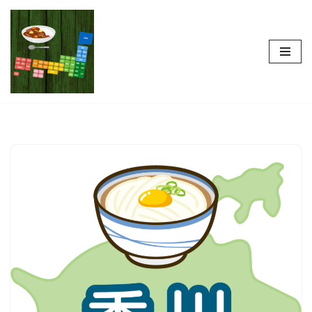
コ
ン
テ
ン
ツ
へ
ス
キ
ッ
プ