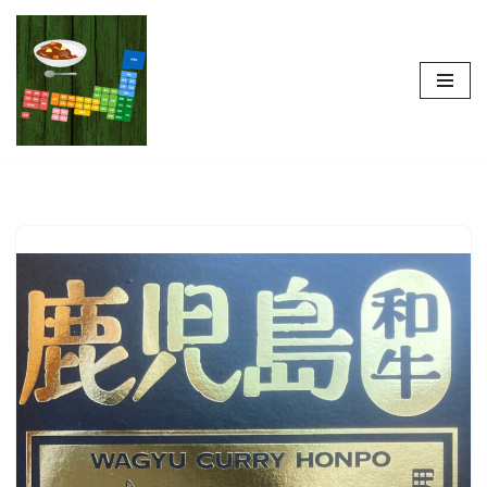
コ
ン
テ
ン
ツ
へ
ス
キ
ッ
プ