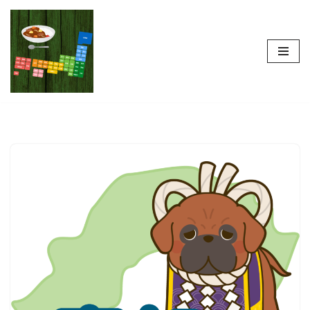
コ
ン
テ
ン
ツ
へ
ス
キ
ッ
プ