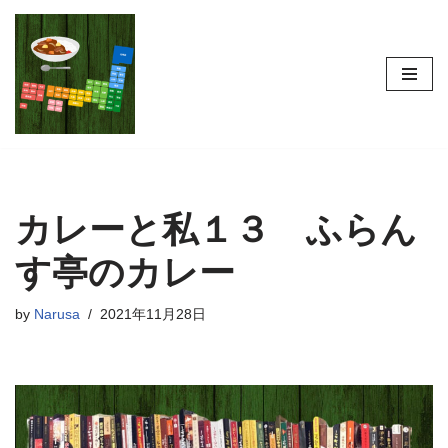
コ
ン
テ
ン
ツ
へ
ス
カレーと私１３ ふらん
キ
ッ
す亭のカレー
プ
by
Narusa
2021年11月28日