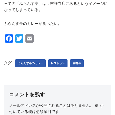
っての「ふらんす亭」は，吉祥寺店にあるというイメージに
なってしまっている。
ふらんす亭のカレーが食べたい。
F
T
E
a
wi
m
c
tt
ail
e
er
タグ:
ふらんす亭のカレー
レストラン
吉祥寺
b
o
o
k
コメントを残す
メールアドレスが公開されることはありません。
※
が
付いている欄は必須項目です