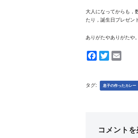
大人になってからも，
たり，誕生日プレゼン
ありがたやありがたや
F
T
E
a
wi
m
c
tt
ail
e
er
タグ:
息子の作ったカレー
b
o
o
k
コメントを