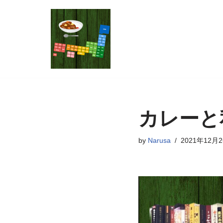
コ
ン
テ
ン
ツ
へ
ス
カレーと
キ
ッ
by
Narusa
2021年12月
プ