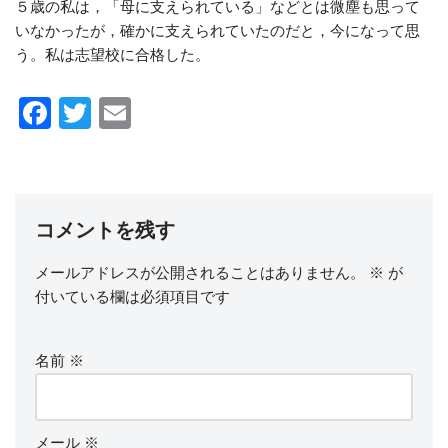
５歳の私は，「母に支えられている」などとは微塵も思って
いなかったが，確かに支えられていたのだと，今になって思
う。私は志望校に合格した。
F
T
E
a
wi
m
c
tt
ail
e
er
コメントを残す
b
o
メールアドレスが公開されることはありません。
※
が
o
付いている欄は必須項目です
k
名前
※
メール
※