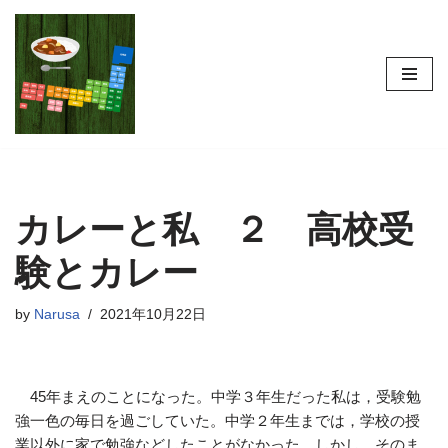
コ
ン
テ
ン
ツ
へ
ス
カレーと私 ２ 高校受
キ
ッ
験とカレー
プ
by
Narusa
2021年10月22日
45年まえのことになった。中学３年生だった私は，受験勉
強一色の毎日を過ごしていた。中学２年生までは，学校の授
業以外に家で勉強などしたことがなかった。しかし，そのま