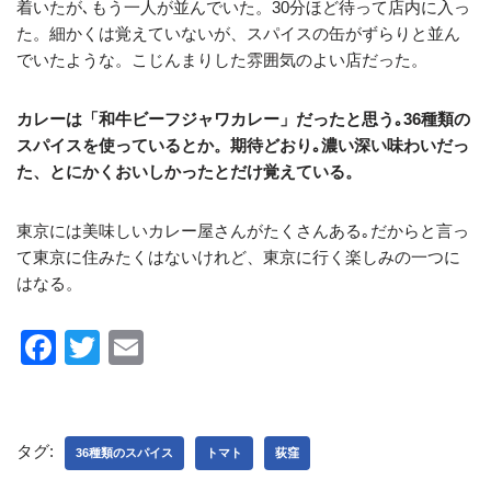
着いたが､もう一人が並んでいた。30分ほど待って店内に入っ
た。細かくは覚えていないが、スパイスの缶がずらりと並ん
でいたような。こじんまりした雰囲気のよい店だった。
カレーは「和牛ビーフジャワカレー」だったと思う｡36種類の
スパイスを使っているとか。期待どおり｡濃い深い味わいだっ
た、とにかくおいしかったとだけ覚えている。
東京には美味しいカレー屋さんがたくさんある｡だからと言っ
て東京に住みたくはないけれど、東京に行く楽しみの一つに
はなる。
F
T
E
a
wi
m
c
tt
ail
e
er
タグ:
36種類のスパイス
トマト
荻窪
b