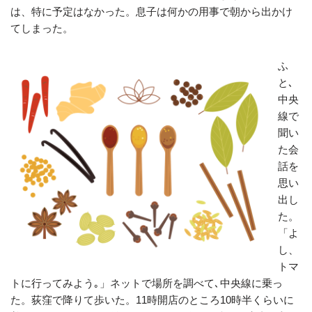
は、特に予定はなかった。息子は何かの用事で朝から出かけ
てしまった。
ふ
と､
中央
線で
聞い
た会
話を
思い
出し
た。
「よ
し、
トマ
トに行ってみよう｡」ネットで場所を調べて､中央線に乗っ
た。荻窪で降りて歩いた。11時開店のところ10時半くらいに