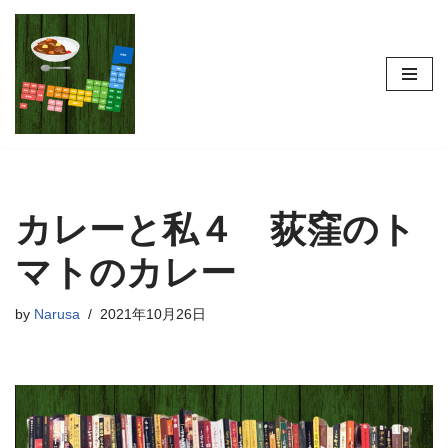
コ
ン
テ
ン
ツ
へ
ス
カレーと私４ 荻窪のト
キ
ッ
マトのカレー
プ
by
Narusa
2021年10月26日