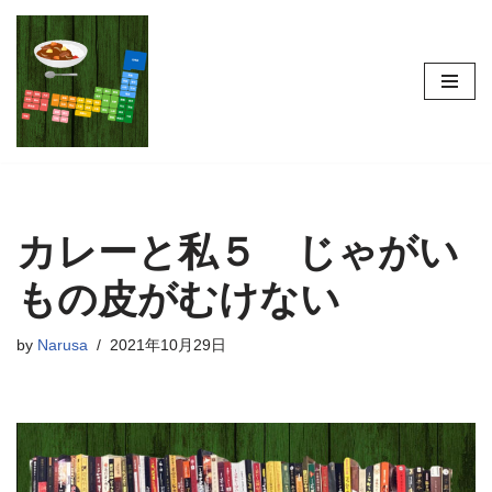
コ
ン
テ
ン
ツ
へ
ス
カレーと私５ じゃがい
キ
ッ
もの皮がむけない
プ
by
Narusa
2021年10月29日