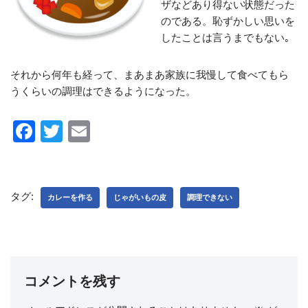
ザなどあり得ない状態だった
のである。恥ずかしい思いを
したことは言うまでもない｡
それから何年も経って、まあまあ家族に我慢して食べてもら
うくらいの調理はできるようになった。
F
T
E
a
wi
m
c
tt
ail
e
er
タグ:
カレーを作る
じゃがいもの皮
調理できない
b
o
o
k
コメントを残す