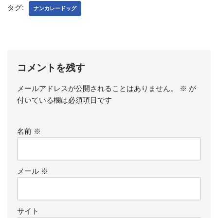
e
er
タグ:
ナンカレードッグ
b
o
o
k
コメントを残す
メールアドレスが公開されることはありません。
※
が
付いている欄は必須項目です
名前
※
メール
※
サイト