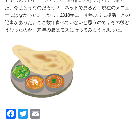
て楽しんでいた。しかし，いつのまにかなくなってしまっ
た。今はどうなのだろう？ ネットで見ると，現在のメニュ
ーにはなかった。しかし，2018年に「４年ぶりに復活」との
記事があった。ここ数年食べていないと思うので，その後ど
うなったのか。来年の夏はモスに行ってみようと思った。
F
T
E
a
wi
m
c
tt
ail