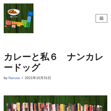
コ
ン
テ
ン
ツ
へ
ス
カレーと私６ ナンカレ
キ
ッ
ードッグ
プ
by
Narusa
2021年10月31日