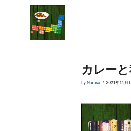
コ
ン
テ
ン
ツ
へ
ス
カレーと
キ
ッ
by
Narusa
2021年11月
プ