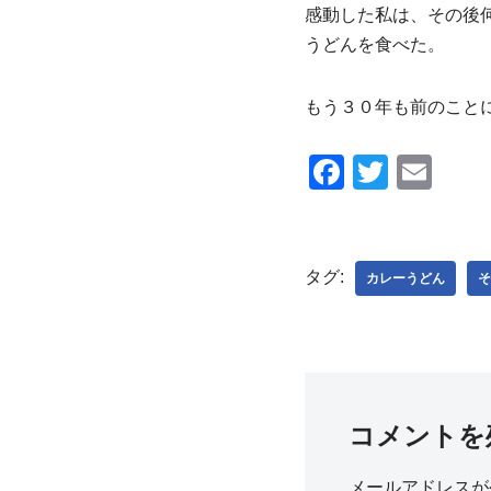
感動した私は、その後
うどんを食べた。
もう３０年も前のこと
F
T
E
a
wi
m
c
tt
ail
e
er
タグ:
カレーうどん
そ
b
o
o
k
コメントを
メールアドレスが