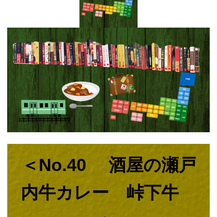
＜No.40 酒屋の瀬戸
内牛カレー 峠下牛