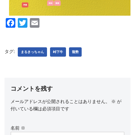
F
T
E
a
wi
m
c
tt
ail
e
er
タグ:
まるきっちゃん
峠下牛
龍勢
b
o
o
k
コメントを残す
メールアドレスが公開されることはありません。
※
が
付いている欄は必須項目です
名前
※