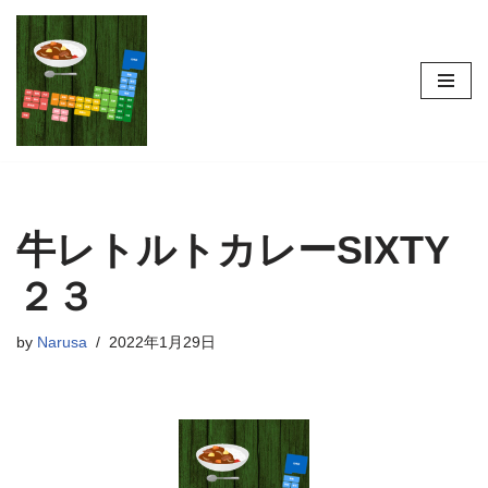
コ
ン
テ
ン
ツ
へ
ス
牛レトルトカレーSIXTY
キ
ッ
２３
プ
by
Narusa
2022年1月29日