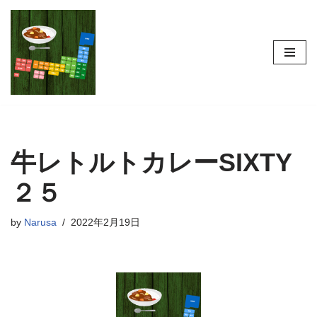
コ
ン
テ
ン
ツ
へ
ス
牛レトルトカレーSIXTY
キ
ッ
２５
プ
by
Narusa
2022年2月19日