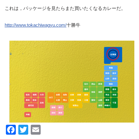
これは，パッケージを見たらまた買いたくなるカレーだ。
http://www.tokachiwagyu.com/
十勝牛
F
T
E