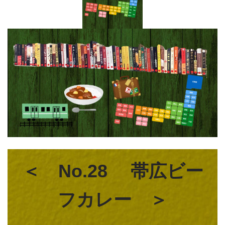
＜ No.28
帯広ビー
フカレー ＞