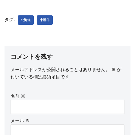
a
wi
m
c
tt
ail
e
er
タグ:
北海道
十勝牛
b
o
o
k
コメントを残す
メールアドレスが公開されることはありません。
※
が
付いている欄は必須項目です
名前
※
メール
※