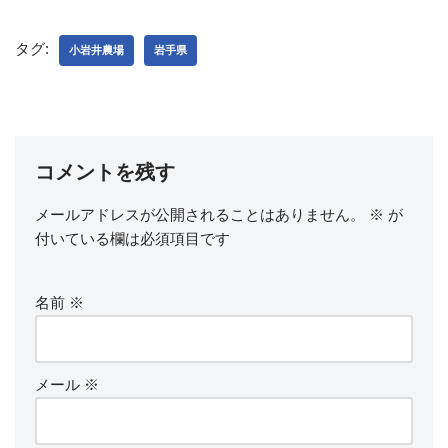
c
tt
ail
e
er
タグ:
小岩井農場
岩手県
b
o
o
k
コメントを残す
メールアドレスが公開されることはありません。
※
が
付いている欄は必須項目です
名前
※
メール
※