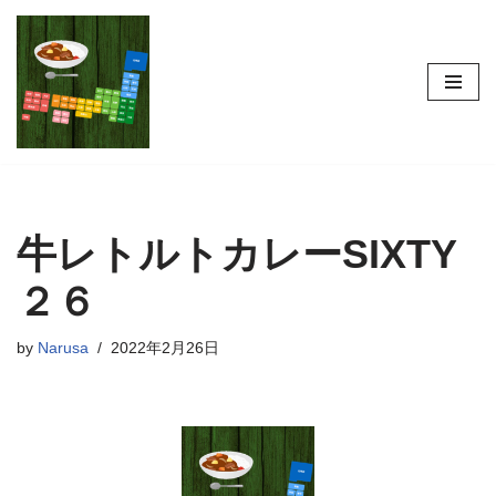
コ
ン
テ
ン
ツ
へ
ス
牛レトルトカレーSIXTY
キ
ッ
２６
プ
by
Narusa
2022年2月26日