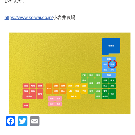
いたんだ。
https://www.koiwai.co.jp/
小岩井農場
F
T
E
a
wi
m