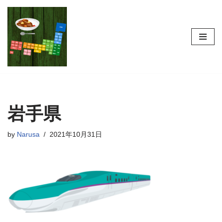
コ
ン
テ
ン
ツ
へ
ス
岩手県
キ
ッ
プ
by
Narusa
2021年10月31日