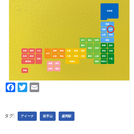
F
T
E
a
wi
m
c
tt
ail
e
er
タグ:
アイーナ
岩手山
盛岡駅
b