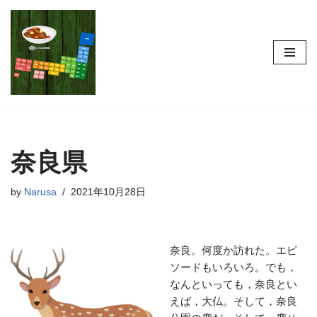
コ
ン
テ
ン
ツ
へ
ス
奈良県
キ
ッ
プ
by
Narusa
2021年10月28日
奈良。何度か訪れた。エピ
ソードもいろいろ。でも，
なんといっても，奈良とい
えば，大仏。そして，奈良