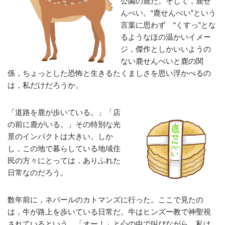
公園の鹿だ。そして，鹿せ
んべい。“鹿せんべい”という
言葉に思わず “くすっ”とな
るようなほの温かいイメー
ジ，傑作としかいいようの
ない鹿せんべいと鹿の関
係，ちょっとした恐怖と生きるたくましさを思い浮かべるの
は，私だけだろうか。
「道路を鹿が歩いている。」「店
の前に鹿がいる。」その特別な光
景のインパクトは大きい。しか
し，この地で暮らしている地域住
民の方々にとっては，ありふれた
日常なのだろう。
数年前に，ネパールのカトマンズに行った。ここで見たの
は，牛が路上を歩いている日常だ。牛はヒンズー教で神聖視
されているという。「オー！」と心の中で叫びながら，私は