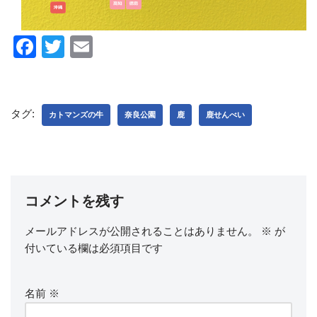
F
T
E
a
wi
m
c
tt
ail
e
er
タグ:
カトマンズの牛
奈良公園
鹿
鹿せんべい
b
o
o
k
コメントを残す
メールアドレスが公開されることはありません。
※
が
付いている欄は必須項目です
名前
※