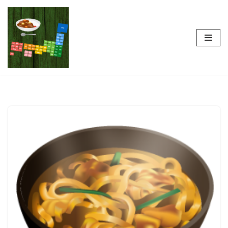
コ
ン
テ
ン
ツ
へ
ス
キ
ッ
プ