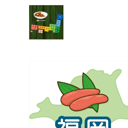
コ
ン
テ
ン
ツ
へ
ス
キ
ッ
プ