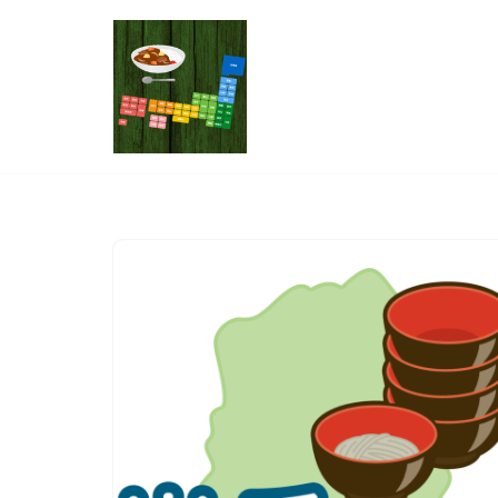
コ
ン
テ
ン
ツ
へ
ス
キ
ッ
プ