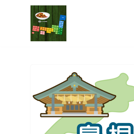
コ
ン
テ
ン
ツ
へ
ス
キ
ッ
プ