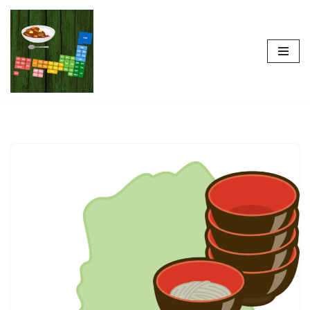
コ
ン
テ
ン
ツ
へ
ス
キ
ッ
プ