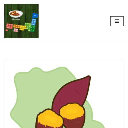
コ
ン
テ
ン
ツ
へ
ス
キ
ッ
プ