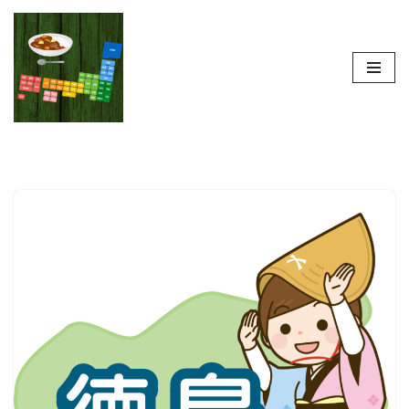
コ
ン
テ
ン
ツ
へ
ス
キ
ッ
プ