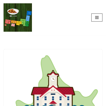
コ
ン
テ
ン
ツ
へ
ス
キ
ッ
プ