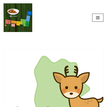
コ
ン
テ
ン
ツ
へ
ス
キ
ッ
プ