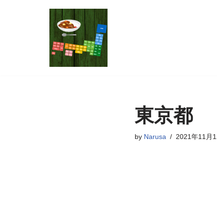
コ
ン
テ
ン
ツ
へ
ス
東京都
キ
ッ
by
Narusa
2021年11月
プ