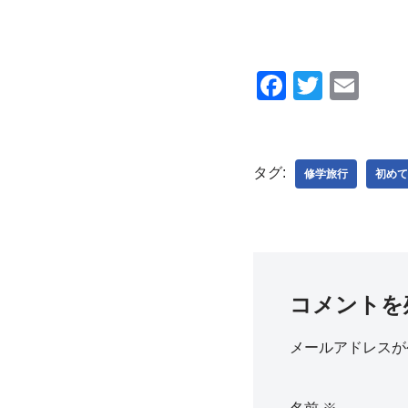
F
T
E
a
wi
m
c
tt
ail
e
er
タグ:
修学旅行
初めて
b
o
o
k
コメントを
メールアドレスが